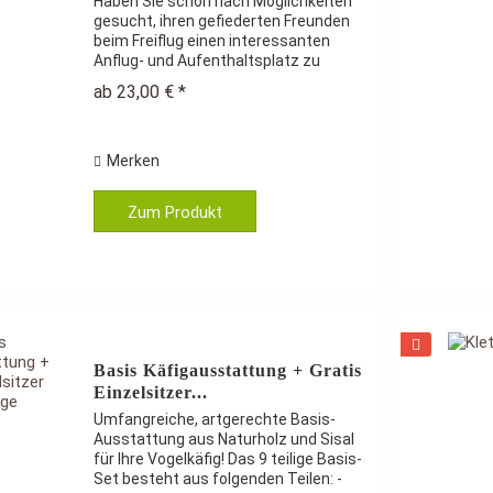
Haben Sie schon nach Möglichkeiten
gesucht, ihren gefiederten Freunden
beim Freiflug einen interessanten
Anflug- und Aufenthaltsplatz zu
bieten? Etwas zum Sitzen, Klettern,
ab 23,00 € *
Knabbern und Spielen? Dann ist dieser
Kletterspielplatz genau...
Merken
Zum Produkt
Basis Käfigausstattung + Gratis
Einzelsitzer...
Umfangreiche, artgerechte Basis-
Ausstattung aus Naturholz und Sisal
für Ihre Vogelkäfig! Das 9 teilige Basis-
Set besteht aus folgenden Teilen: -