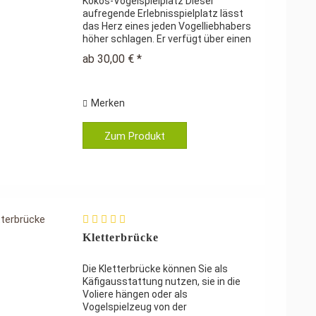
Kokos-Vogelspielplatz Dieser
aufregende Erlebnisspielplatz lässt
das Herz eines jeden Vogelliebhabers
höher schlagen. Er verfügt über einen
Kletterbaum mit vier Ästen, mehreren
ab 30,00 € *
Holzringen und einer pfiffigen
Schaukel, die für Abwechslung...
Merken
Zum Produkt
Kletterbrücke
Die Kletterbrücke können Sie als
Käfigausstattung nutzen, sie in die
Voliere hängen oder als
Vogelspielzeug von der