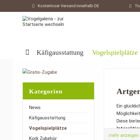
Kostenloser Versand innerhalb DE
To
Käfigausstattung
Vogelspielplätze
Artger
Kategorien
Ein glückl
News
Möglichkeit
Käfigausstattung
Diese biet
Vogelspielplätze
Interakti
mehr anzeigen
Kork Zubehör