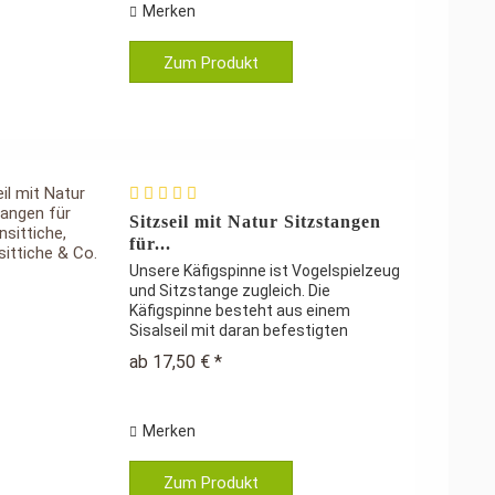
Merken
Zum Produkt
Sitzseil mit Natur Sitzstangen
für...
Unsere Käfigspinne ist Vogelspielzeug
und Sitzstange zugleich. Die
Käfigspinne besteht aus einem
Sisalseil mit daran befestigten
Naturholzscheiben zum Spielen und
ab 17,50 € *
Knabbern. Ihre Vögel können darauf
wie auf einer Sitzstange sitzen, aber...
Merken
Zum Produkt