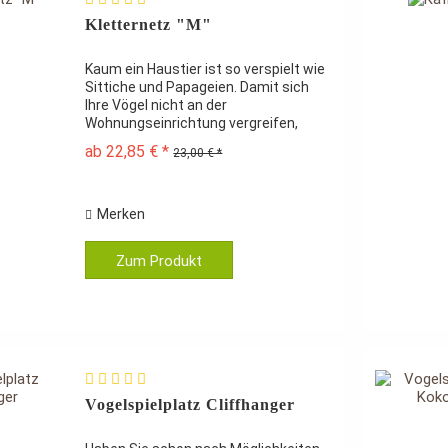
Kletternetz "M"
Kaum ein Haustier ist so verspielt wie
Sittiche und Papageien. Damit sich
Ihre Vögel nicht an der
Wohnungseinrichtung vergreifen,
sollten Sie Vogelspielzeug zur
ab 22,85 € *
23,00 € *
Verfügung stellen. Am besten
artgerechtes Spielzeug aus
Naturmaterialien...
Merken
Zum Produkt
Vogelspielplatz Cliffhanger