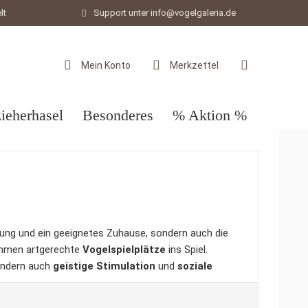
lt
Support unter info@vogelgaleria.de
Mein Konto
Merkzettel
ieherhasel
Besonderes
% Aktion %
rung und ein geeignetes Zuhause, sondern auch die
ommen artgerechte
Vogelspielplätze
ins Spiel.
ondern auch
geistige Stimulation
und
soziale