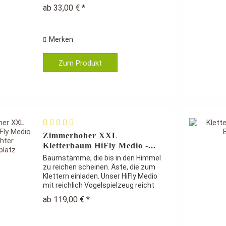
Käfigspinne (Sitzseil mit 3 Naturholz-
ab 33,00 € *
Halterungen) - 5 tolle Naturholz
Sitzstangen -...
Merken
Zum Produkt
Zimmerhoher XXL
Kletterbaum HiFly Medio -...
Baumstämme, die bis in den Himmel
zu reichen scheinen. Äste, die zum
Klettern einladen. Unser HiFly Medio
mit reichlich Vogelspielzeug reicht
vom Boden bis zur Decke und imitiert
ab 119,00 € *
damit einen natürlichen Baum. Je
nach Zimmerhöhe werden...