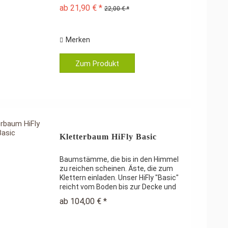
Wohnzimmerdecke hängen lassen. Die
ab 21,90 € *
22,00 € *
Brücke ist aus bekömmlichen
Naturhölzern und Sisal gefertigt, etwa
80 cm lang und 8 cm...
Merken
Zum Produkt
Kletterbaum HiFly Basic
Baumstämme, die bis in den Himmel
zu reichen scheinen. Äste, die zum
Klettern einladen. Unser HiFly "Basic"
reicht vom Boden bis zur Decke und
imitiert damit einen natürlichen Baum
ab 104,00 € *
in Ihrem Wohnzimmer. Je nach
Zimmerhöhe werden 3-6...