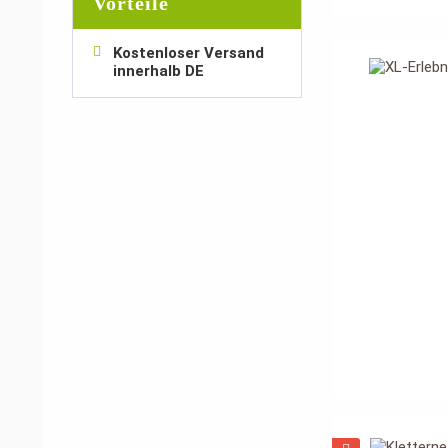
Vorteile
Ein wichtig
benötigen 
Kostenloser Versand
innerhalb DE
und Sitzsta
Neben der U
bleiben. Di
trägt nicht
Unsere Spi
um den Vög
Accessoires
Für das W
Was unsere 
Unsere Vog
Tierärzte
Konzeption
gelegt.