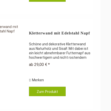
Kletterwand mit Edelstahl Napf
Schöne und dekorative Kletterwand
aus Naturholz und Sisal!. Mit dabei ist
ein leicht abnehmbarer Futternapf aus
hochwertigem und nicht rostendem
Edelstahl und Abdeckung aus
ab 29,00 € *
Kokosnuss. Insgesamt 4 Naturholz-
Sitzstangen, eine Schaukel,...
Merken
Zum Produkt