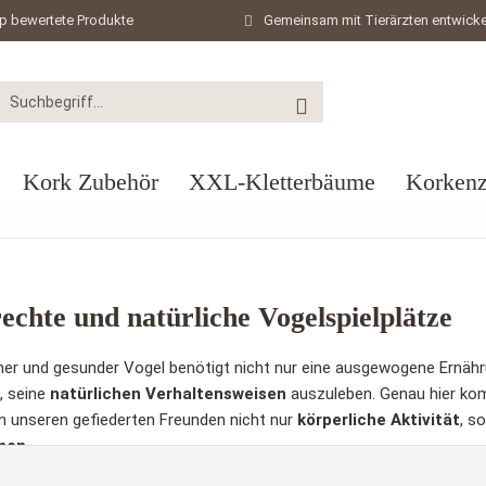
p bewertete Produkte
Gemeinsam mit Tierärzten entwicke
Kork Zubehör
XXL-Kletterbäume
Korkenz
echte und natürliche Vogelspielplätze
icher und gesunder Vogel benötigt nicht nur eine ausgewogene Ernäh
, seine
natürlichen Verhaltensweisen
auszuleben. Genau hier k
en unseren gefiederten Freunden nicht nur
körperliche Aktivität
, s
onen
.