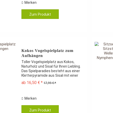
Merken
Zum Produkt
Kokos Vogelspielplatz zum
Aufhängen
Toller Vogelspielplatz aus Kokos,
Naturholz und Sisal für Ihren Liebling.
Das Spielparadies besteht aus einer
Kletterpyramide aus Sisal mit einer
Anflugstange, 4 Sitzstangen und einer
ab 16,50 € *
17,99 € *
lustigen Kokosnussschale zum
Befüllen. Für den...
Merken
Zum Produkt