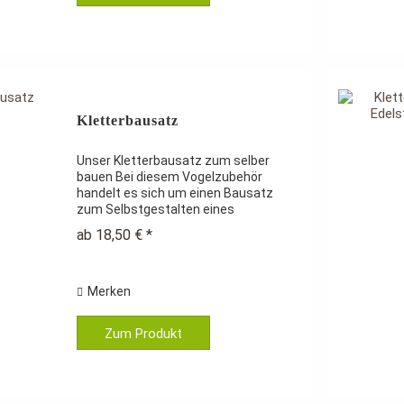
Kletterbausatz
Unser Kletterbausatz zum selber
bauen Bei diesem Vogelzubehör
handelt es sich um einen Bausatz
zum Selbstgestalten eines
Vogelspielplatzes ganz nach Ihren
ab 18,50 € *
eigenen Vorstellungen. 11
Holzstangen in unterschiedlicher
Länge und Stärke, 9...
Merken
Zum Produkt