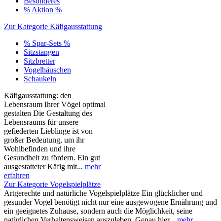
Besonderes
% Aktion %
Zur Kategorie Käfigausstattung
% Spar-Sets %
Sitzstangen
Sitzbretter
Vogelhäuschen
Schaukeln
Käfigausstattung: den
Lebensraum Ihrer Vögel optimal
gestalten Die Gestaltung des
Lebensraums für unsere
gefiederten Lieblinge ist von
großer Bedeutung, um ihr
Wohlbefinden und ihre
Gesundheit zu fördern. Ein gut
ausgestatteter Käfig mit...
mehr
erfahren
Zur Kategorie Vogelspielplätze
Artgerechte und natürliche Vogelspielplätze Ein glücklicher und
gesunder Vogel benötigt nicht nur eine ausgewogene Ernährung und
ein geeignetes Zuhause, sondern auch die Möglichkeit, seine
natürlichen Verhaltensweisen auszuleben. Genau hier...
mehr