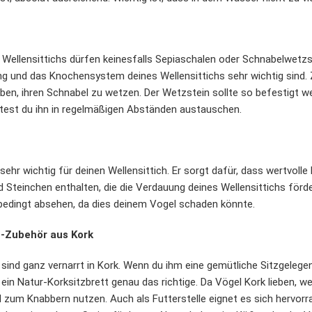
 Wellensittichs dürfen keinesfalls Sepiaschalen oder Schnabelwetzst
ng und das Knochensystem deines Wellensittichs sehr wichtig sind. 
ben, ihren Schnabel zu wetzen. Der Wetzstein sollte so befestigt w
test du ihn in regelmäßigen Abständen austauschen.
sehr wichtig für deinen Wellensittich. Er sorgt dafür, dass wertvolle 
nd Steinchen enthalten, die die Verdauung deines Wellensittichs fö
nbedingt absehen, da dies deinem Vogel schaden könnte.
h-Zubehör aus Kork
 sind ganz vernarrt in Kork. Wenn du ihm eine gemütliche Sitzgeleg
 ein Natur-Korksitzbrett genau das richtige. Da Vögel Kork lieben, 
zum Knabbern nutzen. Auch als Futterstelle eignet es sich hervorr