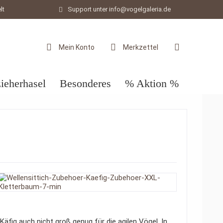
lt
Support unter info@vogelgaleria.de
Mein Konto
Merkzettel
ieherhasel
Besonderes
% Aktion %
Käfig auch nicht groß genug für die agilen Vögel. In