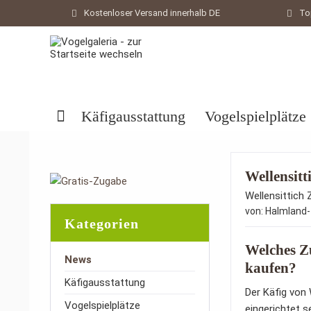
Kostenloser Versand innerhalb DE
To
Käfigausstattung
Vogelspielplätze
Wellensit
Wellensittich
von:
Halmland
Kategorien
Welches Zu
News
kaufen?
Käfigausstattung
Der Käfig von 
Vogelspielplätze
eingerichtet s