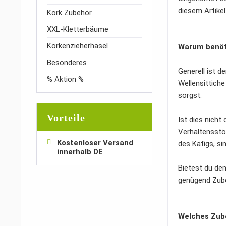
diesem Artikel
Kork Zubehör
XXL-Kletterbäume
Korkenzieherhasel
Warum benöti
Besonderes
Generell ist d
% Aktion %
Wellensittiche
sorgst.
Vorteile
Ist dies nicht
Verhaltensstör
Kostenloser Versand
des Käfigs, s
innerhalb DE
Bietest du dem
genügend Zube
Welches Zube