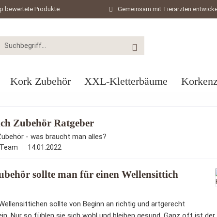
p bewertete Produkte
Gemeinsam mit Tierärzten entwicke
Kork Zubehör
XXL-Kletterbäume
Korkenz
tich Zubehör Ratgeber
 Zubehör - was braucht man alles?
-Team
14.01.2022
behör sollte man für einen Wellensittich
Wellensittichen sollte von Beginn an richtig und artgerecht
ein. Nur so fühlen sie sich wohl und bleiben gesund. Ganz oft ist der 