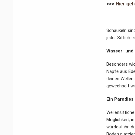
>>>
Hier ge
Schaukeln sind
jeder Sittich 
Wasser- und
Besonders wic
Näpfe aus Edel
deinen Wellen
gewechselt wir
Ein Paradie
Wellensittiche
Möglichkeit, i
würdest ihn da
Boden platzier