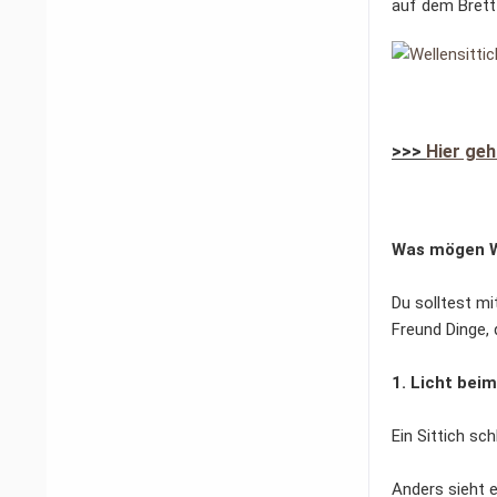
auf dem Brett 
>>>
Hier geh
Was mögen We
Du solltest m
Freund Dinge, 
1. Licht bei
Ein Sittich sc
Anders sieht e