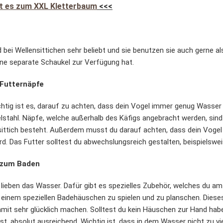
ht es zum XXL Kletterbaum
<<<
 bei Wellensittichen sehr beliebt und sie benutzen sie auch gerne als
eine separate Schaukel zur Verfügung hat.
 Futternäpfe
htig ist es, darauf zu achten, dass dein Vogel immer genug Wasser 
stahl. Näpfe, welche außerhalb des Käfigs angebracht werden, sind 
sittich besteht. Außerdem musst du darauf achten, dass dein Vogel
d. Das Futter solltest du abwechslungsreich gestalten, beispielswe
s zum Baden
 lieben das Wasser. Dafür gibt es spezielles Zubehör, welches du am 
n einem speziellen Badehäuschen zu spielen und zu planschen. Diese
mit sehr glücklich machen. Solltest du kein Häuschen zur Hand haben
st, absolut ausreichend. Wichtig ist, dass in dem Wasser nicht zu vie