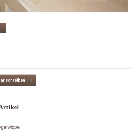
ht
r schreiben
Artikel