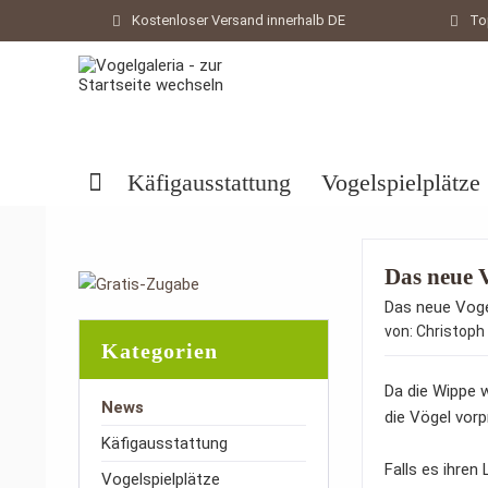
Kostenloser Versand innerhalb DE
To
Käfigausstattung
Vogelspielplätze
Das neue V
Das neue Voge
von:
Christoph 
Kategorien
Da die Wippe w
News
die Vögel vor
Käfigausstattung
Falls es ihren 
Vogelspielplätze