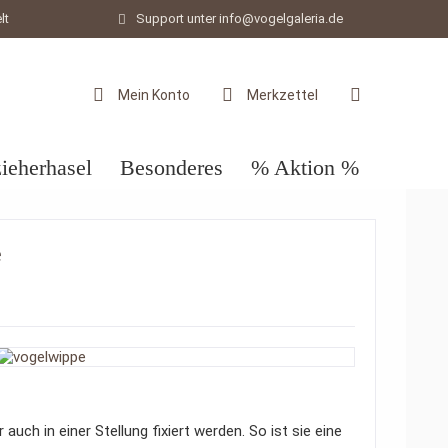
lt
Support unter info@vogelgaleria.de
Mein Konto
Merkzettel
ieherhasel
Besonderes
% Aktion %
e
 auch in einer Stellung fixiert werden. So ist sie eine