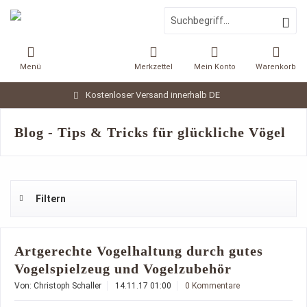
Menü
Merkzettel
Mein Konto
Warenkorb
Kostenloser Versand innerhalb DE
Blog - Tips & Tricks für glückliche Vögel
Filtern
Artgerechte Vogelhaltung durch gutes
Vogelspielzeug und Vogelzubehör
Von: Christoph Schaller
14.11.17 01:00
0 Kommentare