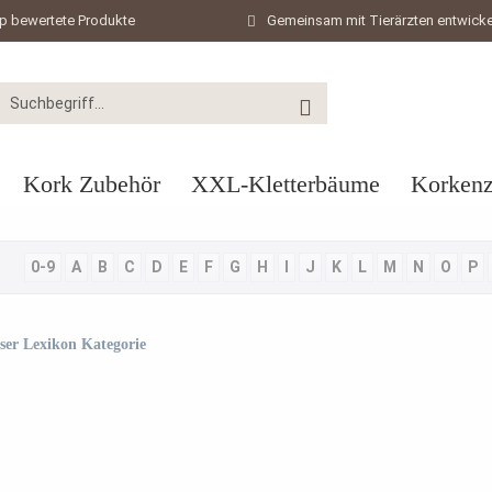
p bewertete Produkte
Gemeinsam mit Tierärzten entwicke
Kork Zubehör
XXL-Kletterbäume
Korkenz
0-9
A
B
C
D
E
F
G
H
I
J
K
L
M
N
O
P
eser Lexikon Kategorie