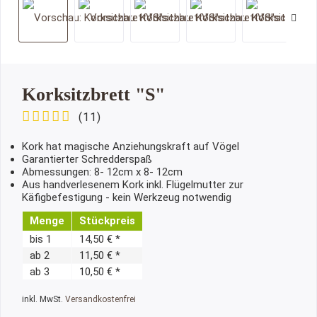
Korksitzbrett "S"
(
11
)
Kork hat magische Anziehungskraft auf Vögel
Garantierter Schredderspaß
Abmessungen: 8- 12cm x 8- 12cm
Aus handverlesenem Kork inkl. Flügelmutter zur
Käfigbefestigung - kein Werkzeug notwendig
Menge
Stückpreis
bis
1
14,50 € *
ab
2
11,50 € *
ab
3
10,50 € *
inkl. MwSt.
Versandkostenfrei