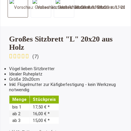
Großes Sitzbrett "L" 20x20 aus
Holz
(
7
)
Vögel lieben Sitzbretter
Idealer Ruheplatz
Größe 20x20cm
Inkl. Flügelmutter zur Käfigbefestigung - kein Werkzeug
notwendig
Menge
Stückpreis
bis
1
17,50 € *
ab
2
16,00 € *
ab
3
15,00 € *