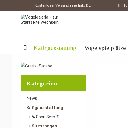
Kostenloser Versand innerhalb DE
To
Käfigausstattung
Vogelspielplätze
Kategorien
News
Käfigausstattung
% Spar-Sets %
Sitzstangen