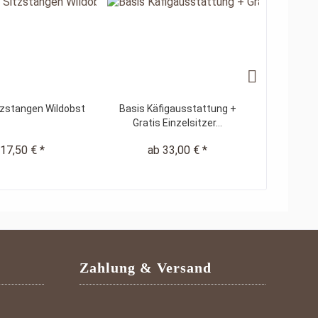
tzstangen Wildobst
Basis Käfigausstattung +
Sitzbre
Gratis Einzelsitzer...
We
17,50 € *
ab 33,00 € *
a
Zahlung & Versand