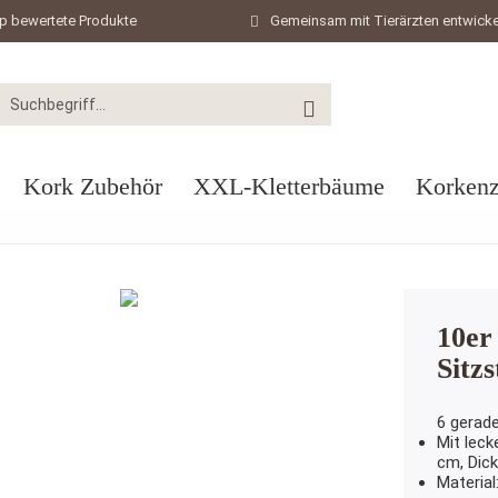
p bewertete Produkte
Gemeinsam mit Tierärzten entwicke
Kork Zubehör
XXL-Kletterbäume
Korkenz
10er
Sitz
6 gerad
Mit leck
cm, Dick
Material