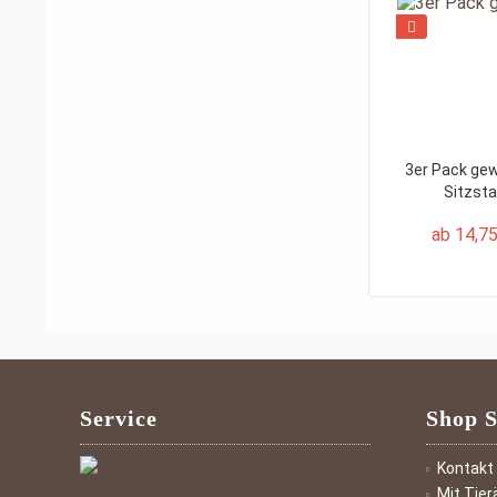
3er Pack gew
Sitzsta
ab 14,75
Service
Shop S
Kontakt
Mit Tier