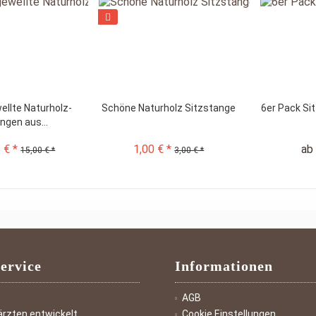
ellte Naturholz-
Schöne Naturholz Sitzstange
6er Pack Si
ngen aus...
 € *
1,00 € *
ab 
15,00 € *
3,00 € *
ervice
Informationen
AGB
ärzten entwickelt
Cookie Einstellungen