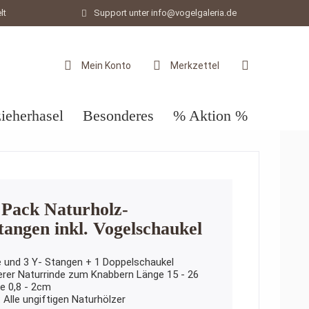
lt
Support unter info@vogelgaleria.de
Mein Konto
Merkzettel
ieherhasel
Besonderes
% Aktion %
 Pack Naturholz-
stangen inkl. Vogelschaukel
e und 3 Y- Stangen + 1 Doppelschaukel
erer Naturrinde zum Knabbern Länge 15 - 26
e 0,8 - 2cm
: Alle ungiftigen Naturhölzer