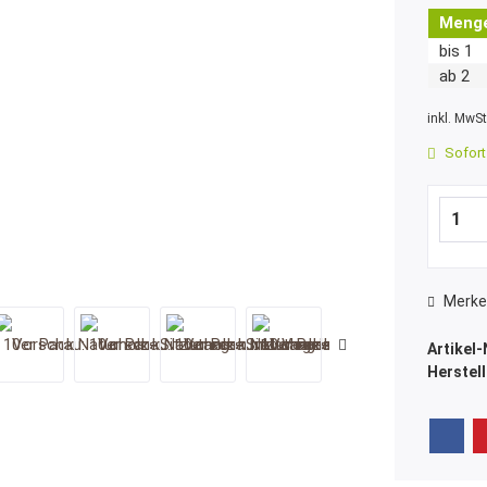
Meng
bis
1
ab
2
inkl. MwS
Sofort 
Merke
Artikel-
Herstell